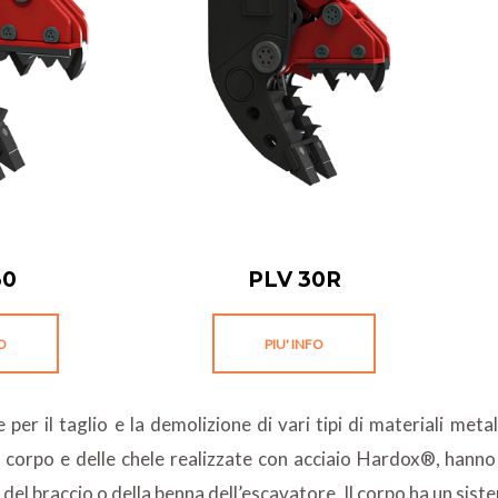
30
PLV 30R
FO
PIU' INFO
per il taglio e la demolizione di vari tipi di materiali metal
el corpo e delle chele realizzate con acciaio Hardox®, hanno
 del braccio o della benna dell’escavatore. Il corpo ha un sist