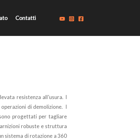
ato
Contatti
vata resistenza all’usura. I
r operazioni di demolizione. I
 sono progettati per tagliare
guarnizioni robuste e struttura
 un sistema di rotazione a 360