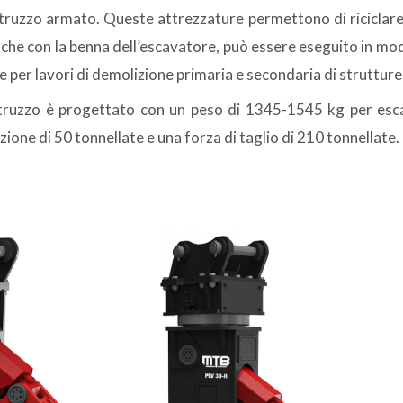
struzzo armato. Queste attrezzature permettono di riciclare 
nche con la benna dell’escavatore, può essere eseguito in mod
he per lavori di demolizione primaria e secondaria di struttu
estruzzo è progettato con un peso di 1345-1545 kg per es
ione di 50 tonnellate e una forza di taglio di 210 tonnellate.