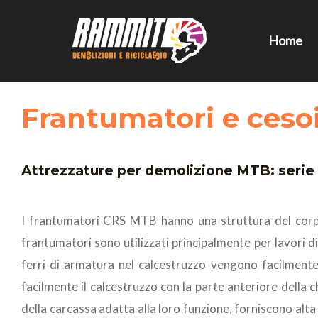
Vai
al
Home
contenuto
Frantumatori e ceso
Attrezzature per demolizione MTB: seri
I frantumatori CRS MTB hanno una struttura del corpo e
frantumatori sono utilizzati principalmente per lavori di 
ferri di armatura nel calcestruzzo vengono facilmente 
facilmente il calcestruzzo con la parte anteriore della ch
della carcassa adatta alla loro funzione, forniscono alta