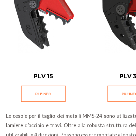
PLV 15
PLV 
PIU' INFO
PIU' IN
Le cesoie per il taglio dei metalli MMS-24 sono utilizzate 
lamiere d’acciaio e travi. Oltre alla robusta struttura d
utilizzabili in 4 direzioni. Possono essere montate al posto