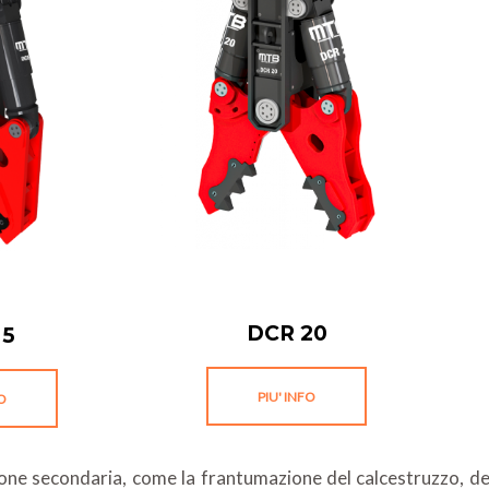
DCR 20
15
PIU' INFO
FO
zione secondaria, come la frantumazione del calcestruzzo, dei