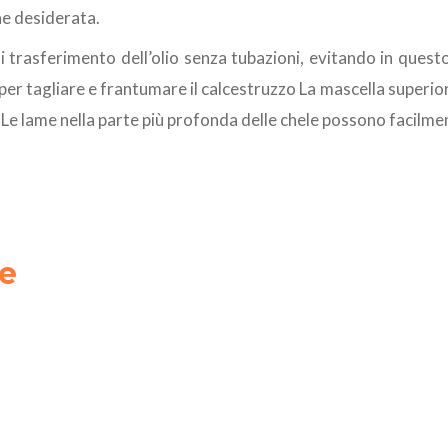
ne desiderata.
di trasferimento dell’olio senza tubazioni, evitando in ques
 per tagliare e frantumare il calcestruzzo La mascella superior
 Le lame nella parte più profonda delle chele possono facilment
 e