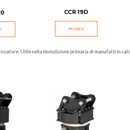
CCR 19D
20
PIU' INFO
FO
zzatore. Utile nella demolizione primaria di manufatti in cal