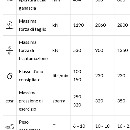
ganascia
Massima
kN
1190
2060
2800
forza di taglio
Massima
forza di
kN
530
900
1350
frantumazione
Flusso d’olio
100-
litri/min
230
230
consigliato
150
Massima
250-
cpsr
pressione di
sbarra
320
350
320
esercizio
Peso
T
6 – 10
10 – 18
16 – 2