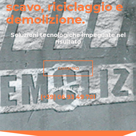
scavo, riciclaggio e
demolizione.
Soluzioni tecnologiche impegnate nel
risultato
CONTATTACI
Chiamaci oggi:
(+39) 06 93 49 701