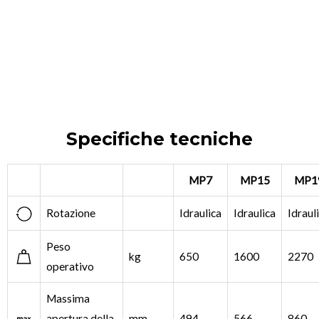
Specifiche tecniche
MP7
MP15
MP1
Rotazione
Idraulica
Idraulica
Idraul
Peso
kg
650
1600
2270
operativo
Massima
apertura della
mm
494
566
860