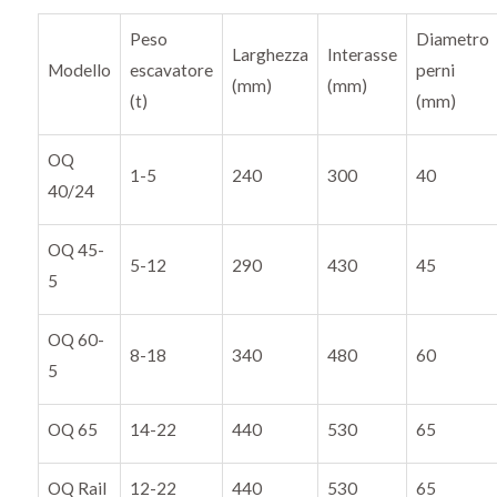
Peso
Diametro
Larghezza
Interasse
Modello
escavatore
perni
(mm)
(mm)
(t)
(mm)
OQ
1-5
240
300
40
40/24
OQ 45-
5-12
290
430
45
5
OQ 60-
8-18
340
480
60
5
OQ 65
14-22
440
530
65
OQ Rail
12-22
440
530
65