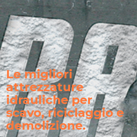
Le migliori
attrezzature
idrauliche per
scavo, riciclaggio e
demolizione.