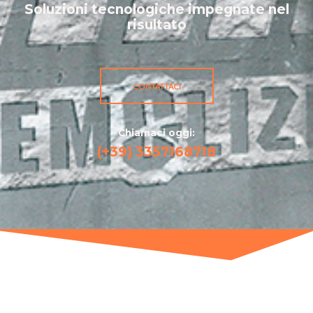
Soluzioni tecnologiche impegnate nel
risultato
CONTATTACI
Chiamaci oggi:
(+39) 3357168718