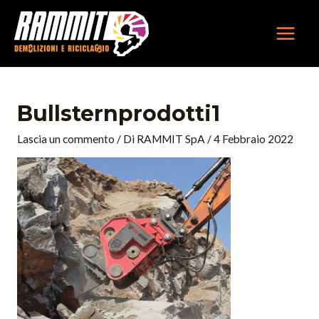
Vai
MAIN
al
MEN
contenuto
Bullsternprodotti1
Lascia un commento
/ Di
RAMMIT SpA
/
4 Febbraio 2022