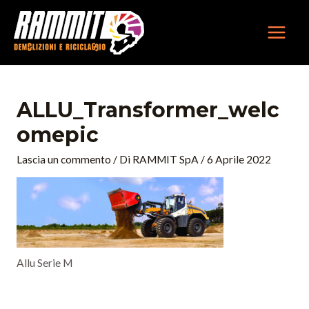
Vai
MAIN
al
MEN
contenuto
ALLU_Transformer_welc
Omepic
Lascia un commento
/ Di
RAMMIT SpA
/
6 Aprile 2022
Allu Serie M