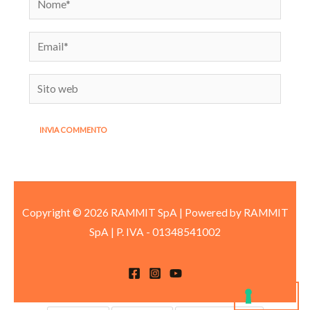
Email*
Sito
web
Copyright © 2026 RAMMIT SpA | Powered by RAMMIT
SpA
|
P. IVA -
01348541002