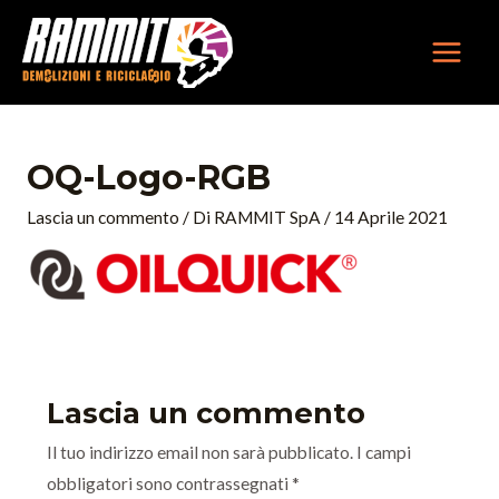
Vai
MAIN
al
MEN
contenuto
OQ-Logo-RGB
Lascia un commento
/ Di
RAMMIT SpA
/
14 Aprile 2021
Lascia un commento
Il tuo indirizzo email non sarà pubblicato.
I campi
obbligatori sono contrassegnati
*