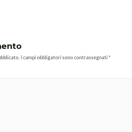
mento
ubblicato.
I campi obbligatori sono contrassegnati
*