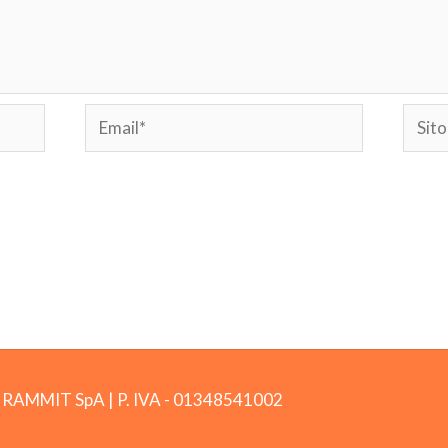
Email*
Sito
web
by RAMMIT SpA
|
P. IVA -
01348541002