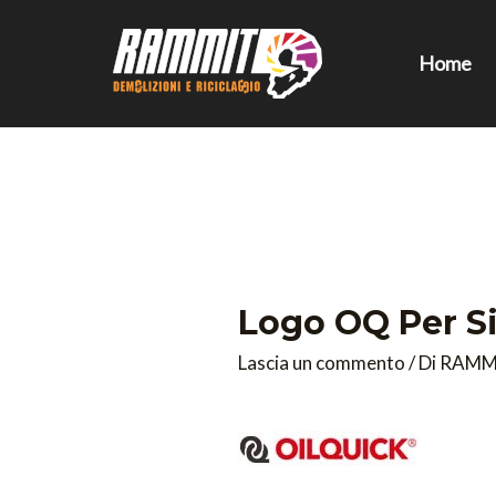
Vai
al
Home
contenuto
Logo OQ Per S
Lascia un commento
/ Di
RAMM