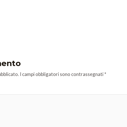
mento
ubblicato.
I campi obbligatori sono contrassegnati
*