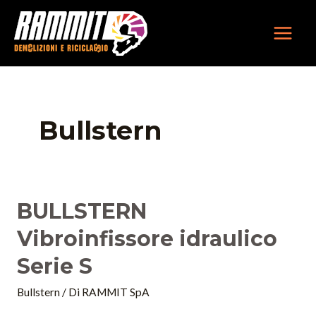
Vai
MAIN
al
MEN
contenuto
Bullstern
BULLSTERN
Vibroinfissore idraulico
Serie S
Bullstern
/ Di
RAMMIT SpA