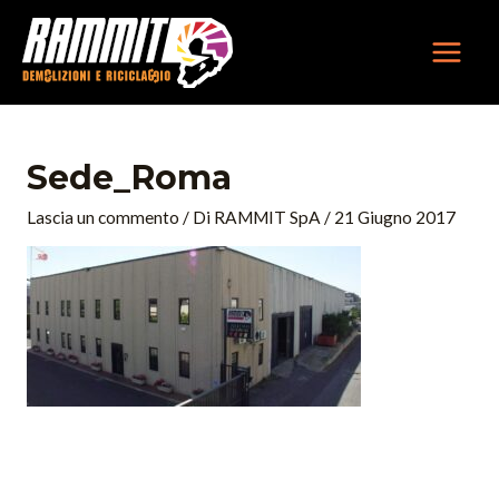
Vai
MAIN
al
MEN
contenuto
Sede_Roma
Lascia un commento
/ Di
RAMMIT SpA
/
21 Giugno 2017