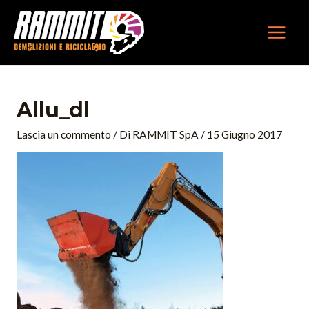
Vai
MAIN
al
MEN
contenuto
Navigazione
articoli
Allu_dl
Lascia un commento
/ Di
RAMMIT SpA
/
15 Giugno 2017