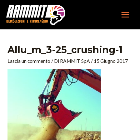
Vai
MAIN
al
MEN
contenuto
Navigazione
articoli
Allu_m_3-25_crushing-1
Lascia un commento
/ Di
RAMMIT SpA
/
15 Giugno 2017