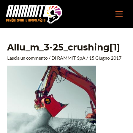
Vai
MAIN
al
MEN
contenuto
Navigazione
articoli
Allu_m_3-25_crushing[1]
Lascia un commento
/ Di
RAMMIT SpA
/
15 Giugno 2017