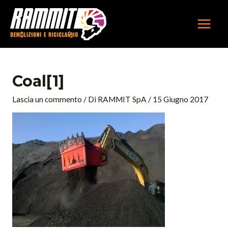
Vai
MAIN
al
MEN
contenuto
Navigazione
articoli
Coal[1]
Lascia un commento
/ Di
RAMMIT SpA
/
15 Giugno 2017