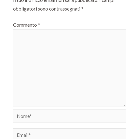
Il tuo indirizzo email non sarà pubblicato.
I campi
obbligatori sono contrassegnati
*
Commento
*
Nome*
Email*