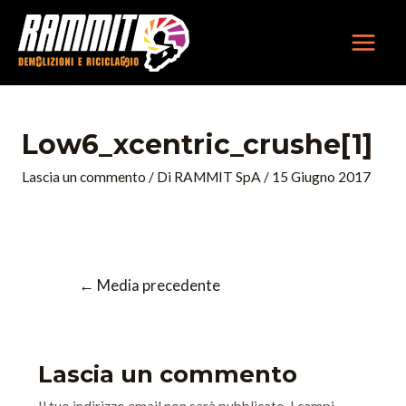
Vai
MAIN
al
MEN
contenuto
Navigazione
articoli
Low6_xcentric_crushe[1]
Lascia un commento
/ Di
RAMMIT SpA
/
15 Giugno 2017
←
Media precedente
Lascia un commento