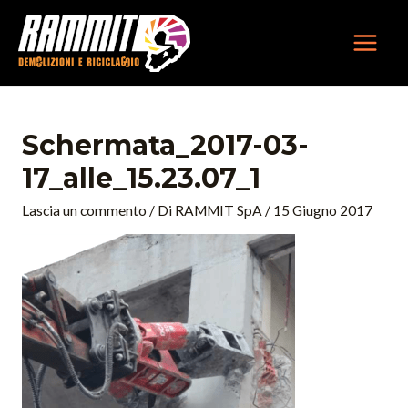
Vai
MAIN
al
MEN
contenuto
Navigazione
articoli
Schermata_2017-03-
17_alle_15.23.07_1
Lascia un commento
/ Di
RAMMIT SpA
/
15 Giugno 2017