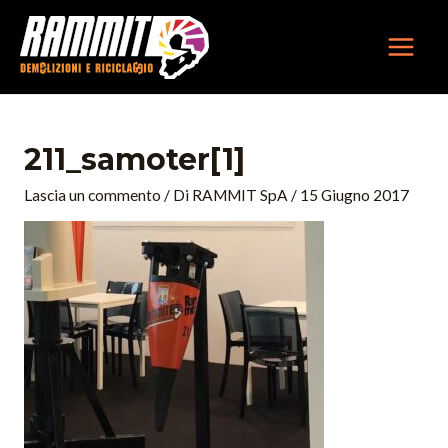
Vai
MAIN
al
MEN
contenuto
Navigazione
articoli
211_samoter[1]
Lascia un commento
/ Di
RAMMIT SpA
/
15 Giugno 2017