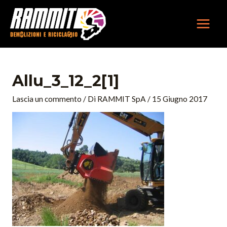
Vai
MAIN
al
MEN
contenuto
Navigazione
articoli
Allu_3_12_2[1]
Lascia un commento
/ Di
RAMMIT SpA
/
15 Giugno 2017