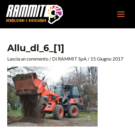
Vai
MAIN
al
MEN
contenuto
Navigazione
articoli
Allu_dl_6_[1]
Lascia un commento
/ Di
RAMMIT SpA
/
15 Giugno 2017