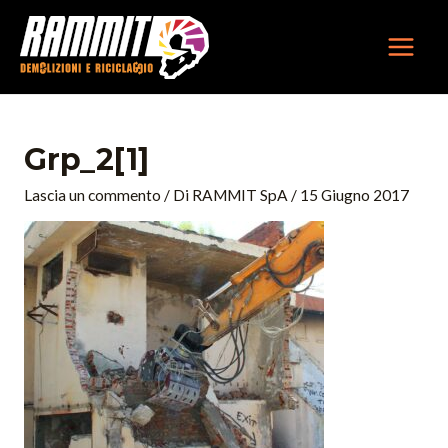
Vai
MAIN
al
MEN
contenuto
Navigazione
articoli
Grp_2[1]
Lascia un commento
/ Di
RAMMIT SpA
/
15 Giugno 2017