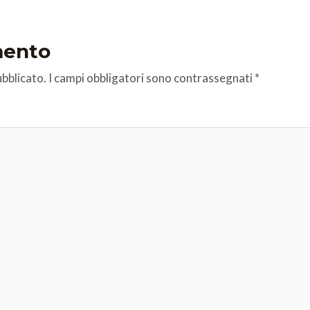
mento
ubblicato.
I campi obbligatori sono contrassegnati
*