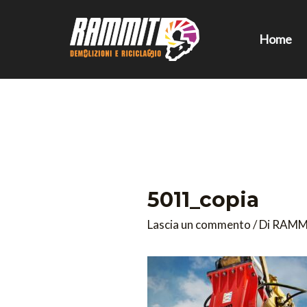
Vai
al
Home
contenuto
Navigazione
articoli
5011_copia
Lascia un commento
/ Di
RAMM