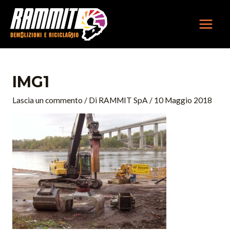
Vai
MAIN
al
MEN
contenuto
Navigazione
articoli
IMG1
Lascia un commento
/ Di
RAMMIT SpA
/
10 Maggio 2018