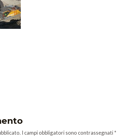
mento
ubblicato.
I campi obbligatori sono contrassegnati
*