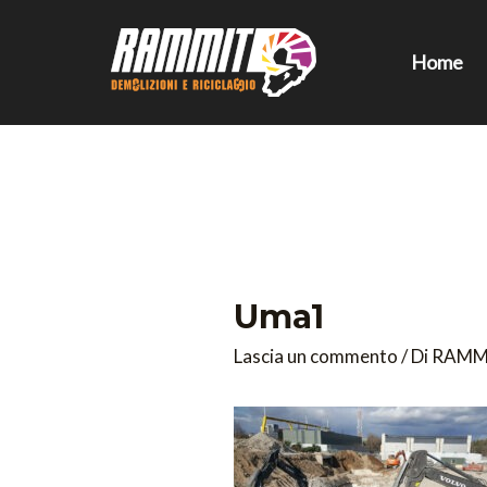
Vai
al
Home
contenuto
Navigazione
articoli
Uma1
Lascia un commento
/ Di
RAMM