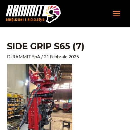
Vai
MAIN
al
MEN
contenuto
SIDE GRIP S65 (7)
Di
RAMMIT SpA
/
21 Febbraio 2025