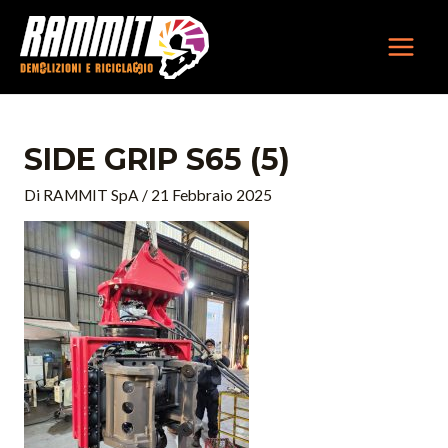
Vai
MAIN
al
MEN
contenuto
SIDE GRIP S65 (5)
Di
RAMMIT SpA
/
21 Febbraio 2025