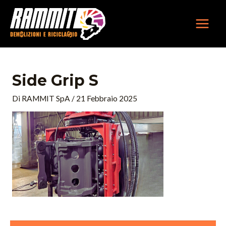
Vai
MAIN
al
MEN
contenuto
Side Grip S
Di
RAMMIT SpA
/
21 Febbraio 2025