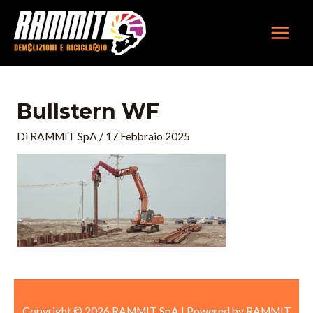
Vai
MAIN
al
MEN
contenuto
Bullstern WF
Di
RAMMIT SpA
/
17 Febbraio 2025
Copyright © 2026 RAMMIT SpA | Powered by RAMMIT