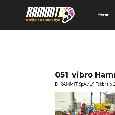
Vai
al
Home
contenuto
051_vibro Ha
Di
RAMMIT SpA
/
19 Febbraio 