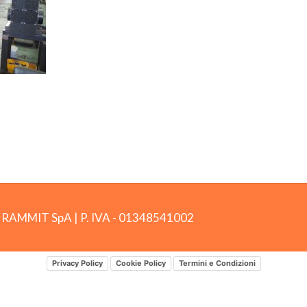
by RAMMIT SpA
|
P. IVA -
01348541002
Privacy Policy
Cookie Policy
Termini e Condizioni