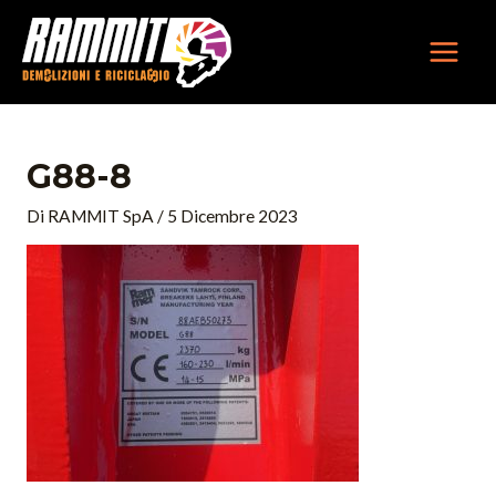
Vai
MAIN
al
MEN
contenuto
G88-8
Di
RAMMIT SpA
/
5 Dicembre 2023