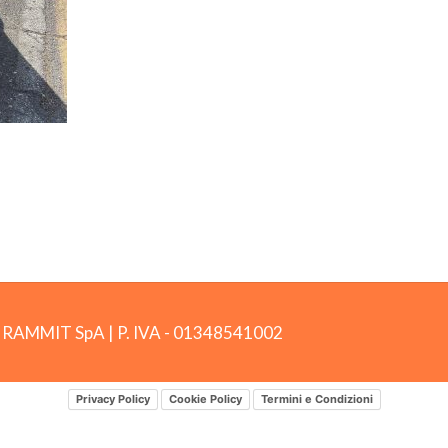
by RAMMIT SpA
|
P. IVA -
01348541002
Privacy Policy
Cookie Policy
Termini e Condizioni