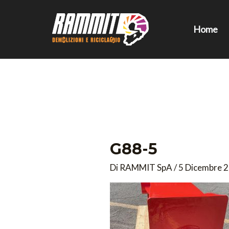
Vai
al
Home
contenuto
G88-5
Di
RAMMIT SpA
/
5 Dicembre 