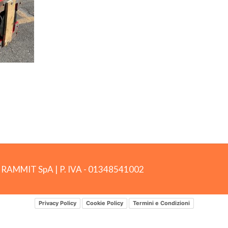
by RAMMIT SpA
|
P. IVA -
01348541002
Privacy Policy
Cookie Policy
Termini e Condizioni