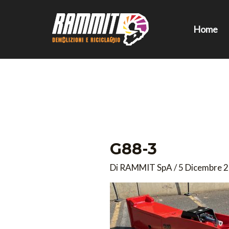
Vai
al
Home
contenuto
G88-3
Di
RAMMIT SpA
/
5 Dicembre 