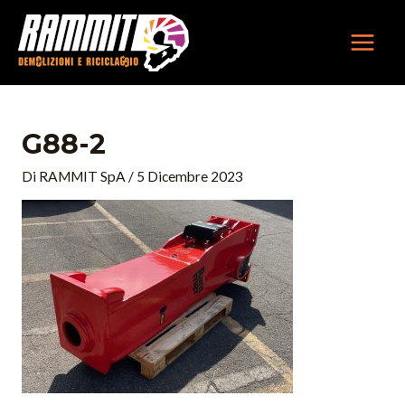
Vai
MAIN
al
MEN
contenuto
G88-2
Di
RAMMIT SpA
/
5 Dicembre 2023