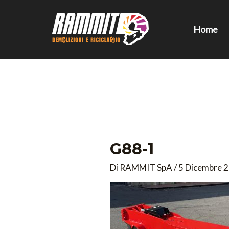
Vai
al
Home
contenuto
G88-1
Di
RAMMIT SpA
/
5 Dicembre 