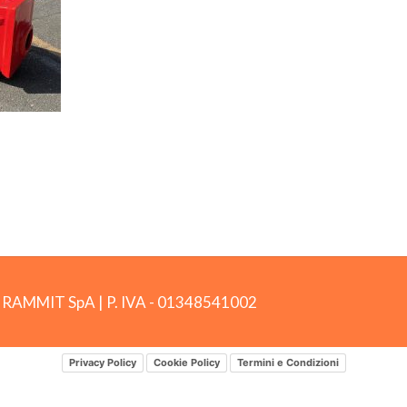
by RAMMIT SpA
|
P. IVA -
01348541002
Privacy Policy
Cookie Policy
Termini e Condizioni