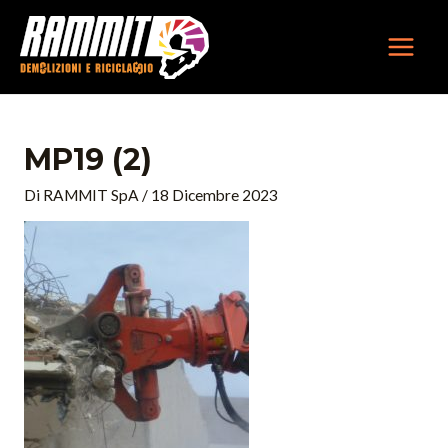
Vai
MAIN
al
MEN
contenuto
MP19 (2)
Di
RAMMIT SpA
/
18 Dicembre 2023