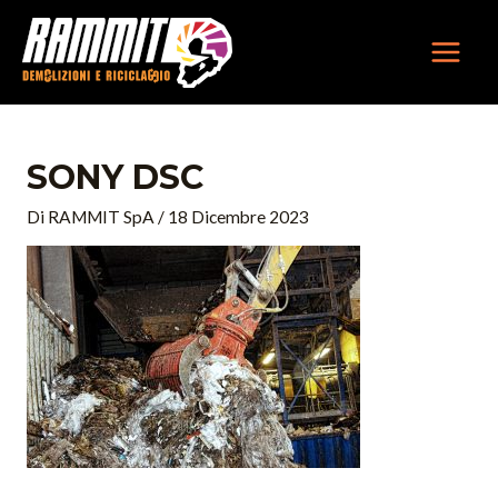
Vai
MAIN
al
MEN
contenuto
SONY DSC
Di
RAMMIT SpA
/
18 Dicembre 2023