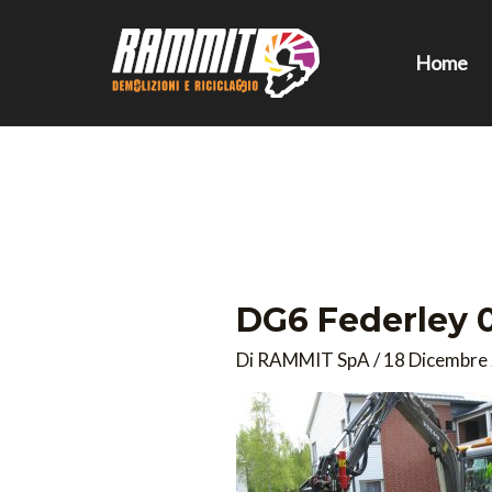
Vai
al
Home
contenuto
DG6 Federley 
Di
RAMMIT SpA
/
18 Dicembre