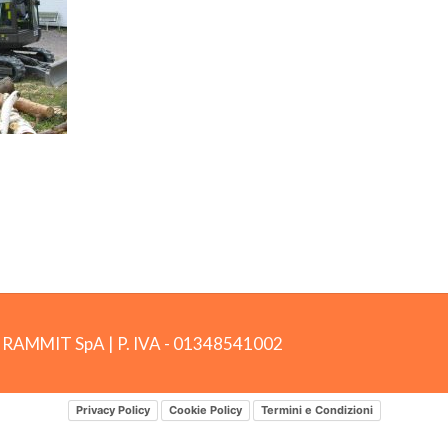
by RAMMIT SpA
|
P. IVA -
01348541002
Privacy Policy
Cookie Policy
Termini e Condizioni