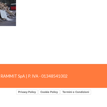
by RAMMIT SpA
|
P. IVA -
01348541002
Privacy Policy
Cookie Policy
Termini e Condizioni