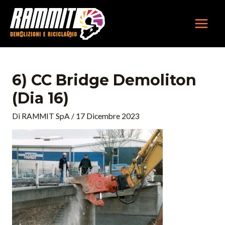
Vai
MAIN
al
MEN
contenuto
6) CC Bridge Demoliton
(dia 16)
Di
RAMMIT SpA
/
17 Dicembre 2023