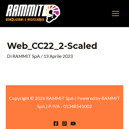
Vai
MAIN
al
MEN
contenuto
Web_CC22_2-Scaled
Di
RAMMIT SpA
/
13 Aprile 2023
Copyright © 2026 RAMMIT SpA | Powered by RAMMIT
SpA
|
P. IVA -
01348541002