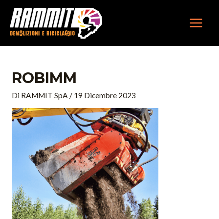
Vai
MAIN
al
MEN
contenuto
ROBIMM
Di
RAMMIT SpA
/
19 Dicembre 2023