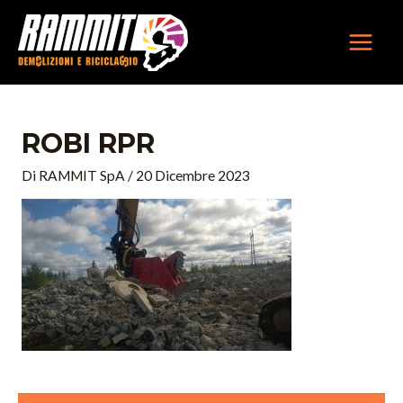
Vai
MAIN
al
MEN
contenuto
ROBI RPR
Di
RAMMIT SpA
/
20 Dicembre 2023