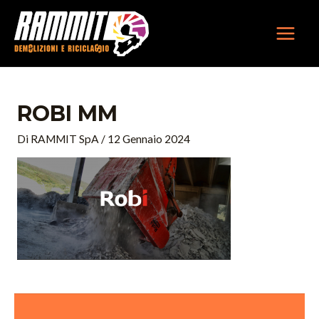
Vai
MAIN
al
MEN
contenuto
ROBI MM
Di
RAMMIT SpA
/
12 Gennaio 2024