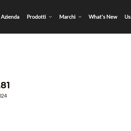
Azienda
Prodotti
Marchi
What’s New
Us
81
024