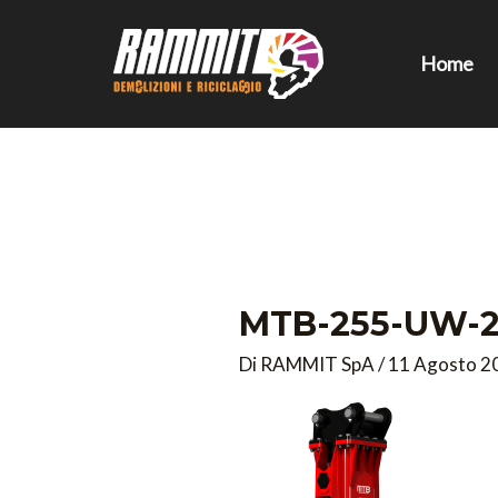
Vai
al
Home
contenuto
MTB-255-UW-2
Di
RAMMIT SpA
/
11 Agosto 2