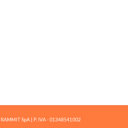
by RAMMIT SpA
|
P. IVA -
01348541002