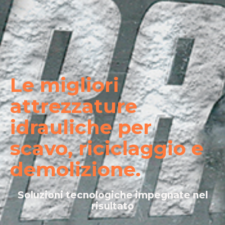
Le migliori
attrezzature
idrauliche per
scavo, riciclaggio e
demolizione.
Soluzioni tecnologiche impegnate nel
risultato