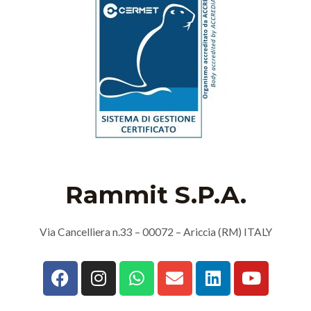
Rammit S.P.A.
Via Cancelliera n.33 – 00072 – Ariccia (RM) ITALY
F
I
W
E
L
Y
a
n
h
n
i
o
c
s
a
v
n
u