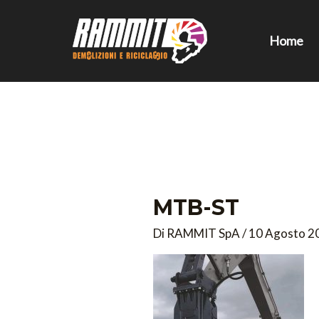
Vai
al
Home
contenuto
MTB-ST
Di
RAMMIT SpA
/
10 Agosto 2