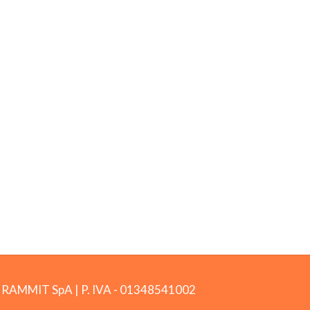
by RAMMIT SpA
|
P. IVA -
01348541002