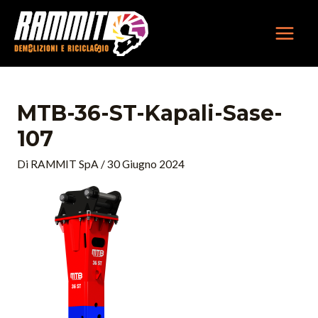
Vai
MAIN
al
MEN
contenuto
MTB-36-ST-Kapali-Sase-
107
Di
RAMMIT SpA
/
30 Giugno 2024