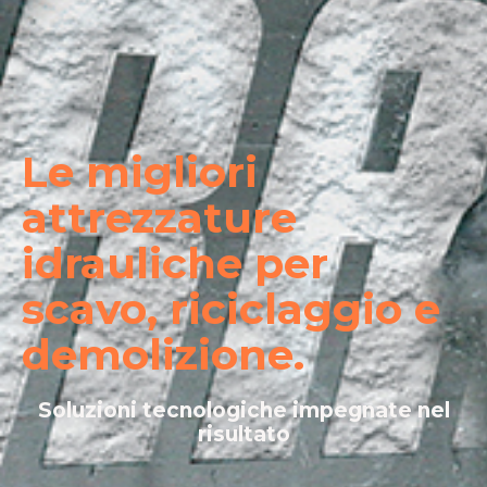
Le migliori
attrezzature
idrauliche per
scavo, riciclaggio e
demolizione.
Soluzioni tecnologiche impegnate nel
risultato