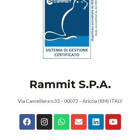
Rammit S.P.A.
Via Cancelliera n.33 – 00072 – Ariccia (RM) ITALY
F
I
W
E
L
Y
a
n
h
n
i
o
c
s
a
v
n
u