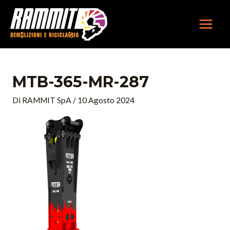
Vai
MAIN
al
MEN
contenuto
MTB-365-MR-287
Di
RAMMIT SpA
/
10 Agosto 2024