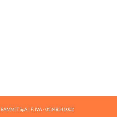
by RAMMIT SpA
|
P. IVA -
01348541002