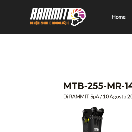
Vai
al
Home
contenuto
MTB-255-MR-1
Di
RAMMIT SpA
/
10 Agosto 2