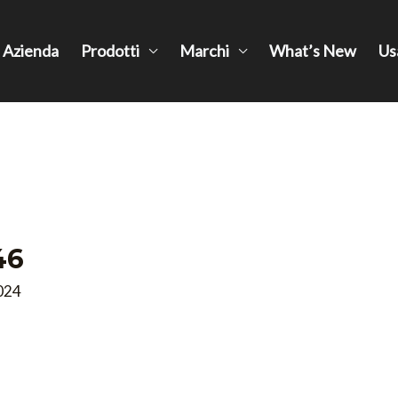
Azienda
Prodotti
Marchi
What’s New
Us
46
024