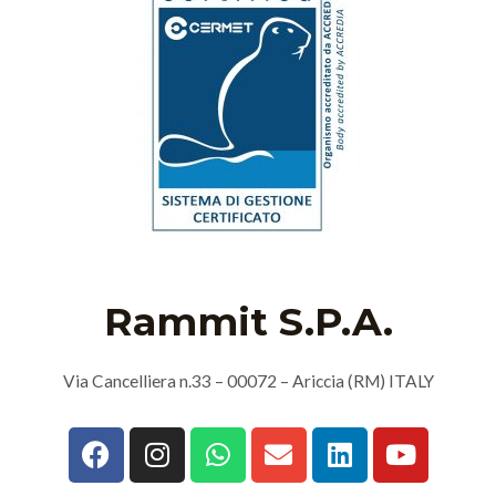
Rammit S.P.A.
Via Cancelliera n.33 – 00072 – Ariccia (RM) ITALY
F
I
W
E
L
Y
a
n
h
n
i
o
c
s
a
v
n
u