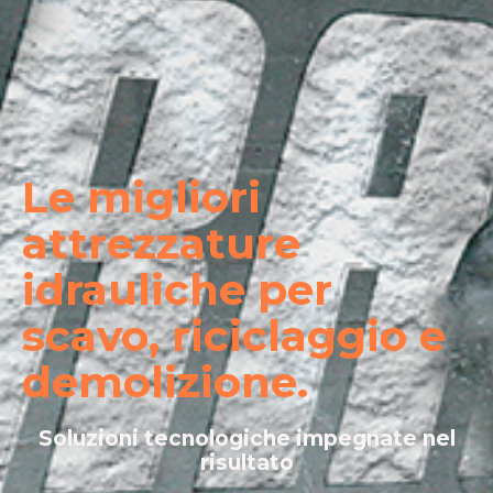
Le migliori
attrezzature
idrauliche per
scavo, riciclaggio e
demolizione.
Soluzioni tecnologiche impegnate nel
risultato